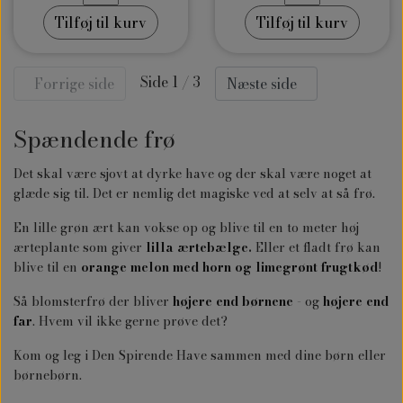
Tilføj til kurv
Tilføj til kurv
Side 1 / 3
Forrige side
Næste side
Spændende frø
Det skal være sjovt at dyrke have og der skal være noget at
glæde sig til. Det er nemlig det magiske ved at selv at så frø.
En lille grøn ært kan vokse op og blive til en to meter høj
ærteplante som giver
lilla ærtebælge
.
Eller et fladt frø kan
blive til en
orange melon med horn og limegrønt frugtkød
!
Så blomsterfrø der bliver
højere end børnene
- og
højere end
far
. Hvem vil ikke gerne prøve det?
Kom og leg i Den Spirende Have sammen med dine børn eller
børnebørn.