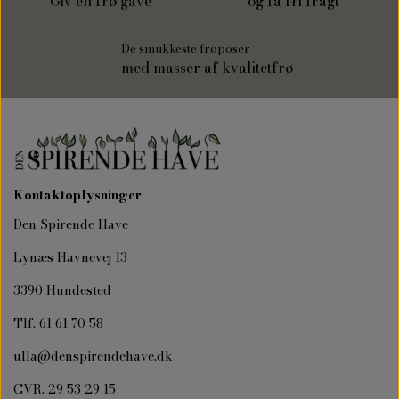
Giv en frø gave
og få fri fragt
De smukkeste frøposer
med masser af kvalitetfrø
Kontaktoplysninger
Den Spirende Have
Lynæs Havnevej 13
3390 Hundested
Tlf. 61 61 70 58
ulla@denspirendehave.dk
CVR. 29 53 29 15