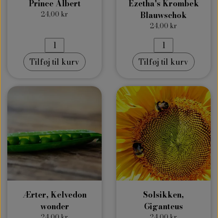
Prince Albert
Ezetha's Krombek
24,00 kr
Blauwschok
24,00 kr
Tilføj til kurv
Tilføj til kurv
Ærter, Kelvedon
Solsikken,
wonder
Giganteus
24,00 kr
24,00 kr