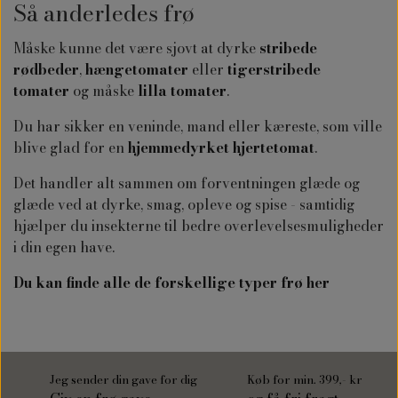
Så anderledes frø
Måske kunne det være sjovt at dyrke
stribede
rødbeder
,
hængetomater
eller
tigerstribede
tomater
og måske
lilla tomater
.
Du har sikker en veninde, mand eller kæreste, som ville
blive glad for en
hjemmedyrket hjertetomat
.
Det handler alt sammen om forventningen glæde og
glæde ved at dyrke, smag, opleve og spise - samtidig
hjælper du insekterne til bedre overlevelsesmuligheder
i din egen have.
Du kan finde alle de forskellige typer frø her
Jeg sender din gave for dig
Køb for min. 399,- kr