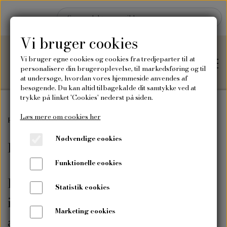
Vi bruger cookies
Vi bruger egne cookies og cookies fra tredjeparter til at
personalisere din brugeroplevelse, til markedsføring og til
at undersøge, hvordan vores hjemmeside anvendes af
besøgende. Du kan altid tilbagekalde dit samtykke ved at
trykke på linket 'Cookies' nederst på siden.
Læs mere om cookies her
Hjem
Forside
Frø
Frø til børn og barnlige sjæle
Nødvendige cookies
Frø til børn og barnlige sjæle
Shop
Funktionelle cookies
Frø
Børn og barnlige sjæle skal dyrke
Blog
Statistik cookies
imponerende blomster og sjove
Vilde blomsterfrø
Plakater og kort
Marketing cookies
Om mig
afgrøder.