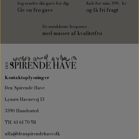
Jeg sender din gave for dig
Køb for min. 399,- kr
Giv en frø gave
og få fri fragt
De smukkeste frøposer
med masser af kvalitetfrø
Kontaktoplysninger
Den Spirende Have
Lynæs Havnevej 13
3390 Hundested
Tlf. 61 61 70 58
ulla@denspirendehave.dk