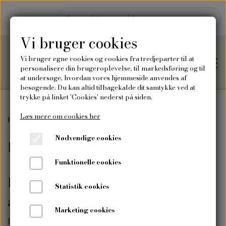
Vi bruger cookies
Vi bruger egne cookies og cookies fra tredjeparter til at
personalisere din brugeroplevelse, til markedsføring og til
at undersøge, hvordan vores hjemmeside anvendes af
besøgende. Du kan altid tilbagekalde dit samtykke ved at
trykke på linket 'Cookies' nederst på siden.
Læs mere om cookies her
Hjem
Forside
Frø
Blomsterfrø
Nødvendige cookies
Blomsterfrø
Shop
Funktionelle cookies
Frø
Blomsterfrø til dine krukker,
Blog
Statistik cookies
altankasser eller blomsterbed
Vilde blomsterfrø
Plakater og kort
Marketing cookies
Om mig
Her finder du et bredt udvalg af blomsterfrø - til alle