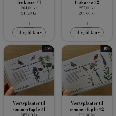
frøkasse #1
frøkasse #2
264,00 kr
257,00 kr
211,20 kr
205,60 kr
Tilføj til kurv
Tilføj til kurv
-20%
-15%
Værtsplanter til
Værtsplanter til
sommerfugle #1
sommerfugle #2
282,00 kr
192,00 kr