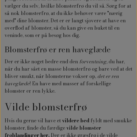
vælger du selv, hvilke blomsterfrø du vil så. Sørg for at
så nok blomsterfrø, at du ikke behøver være "nærig
med" dine blomster. Det er er langt sjovere at have en
overflod af blomster, så du kan give en buket til en
veninde, som er på besøg hos dig.
Blomsterfrø er ren haveglæde
Der er ikke noget bedre end den
forventning,
du har,
når du har sået en masse blomsterfrø og bare ved at det
bliver smukt, når blomsterne vokser op,
det er ren
haveglæde
! En have med masser af forskellige
blomster er ren lykke.
Vilde blomsterfrø
Hvis du gerne vil have et
vildere bed
fyldt med smukke
blomster, finde du færdige
vilde blomster
frø
blandinger her
.
Der er ikke græsfrø i de vilde