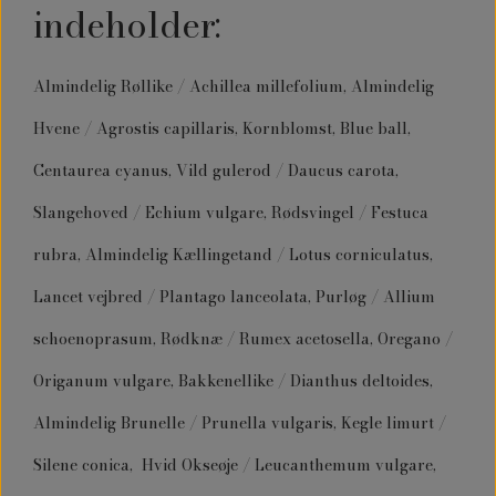
indeholder:
Almindelig Røllike / Achillea millefolium, Almindelig
Hvene / Agrostis capillaris, Kornblomst, Blue ball,
Centaurea cyanus, Vild gulerod / Daucus carota,
Slangehoved / Echium vulgare, Rødsvingel / Festuca
rubra, Almindelig Kællingetand / Lotus corniculatus,
Lancet vejbred / Plantago lanceolata, Purløg / Allium
schoenoprasum, Rødknæ / Rumex acetosella, Oregano /
Origanum vulgare, Bakkenellike / Dianthus deltoides,
Almindelig Brunelle / Prunella vulgaris, Kegle limurt /
Silene conica, Hvid Okseøje / Leucanthemum vulgare,