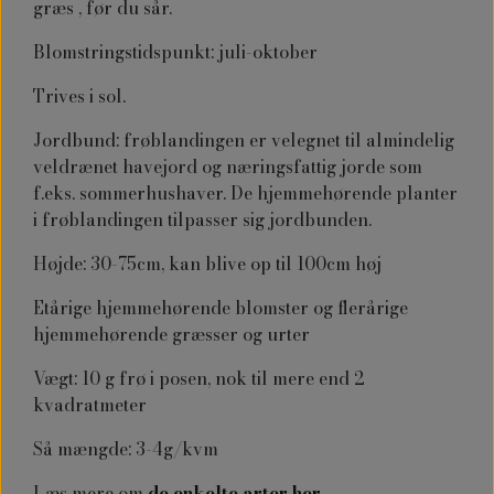
græs , før du sår.
Blomstringstidspunkt: juli-oktober
Trives i sol.
Jordbund: frøblandingen er velegnet til almindelig
veldrænet havejord og næringsfattig jorde som
f.eks. sommerhushaver. De hjemmehørende planter
i frøblandingen tilpasser sig jordbunden.
Højde: 30-75cm, kan blive op til 100cm høj
Etårige hjemmehørende blomster og flerårige
hjemmehørende græsser og urter
Vægt: 10 g frø i posen, nok til mere end 2
kvadratmeter
Så mængde: 3-4g/kvm
Læs mere om
de enkelte arter her