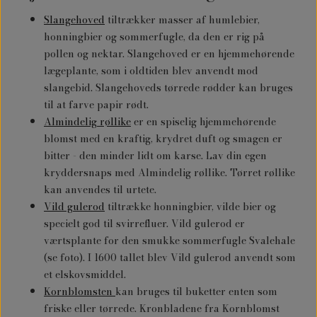
Slangehoved
tiltrækker masser af humlebier,
honningbier og sommerfugle, da den er rig på
pollen og nektar. Slangehoved er en hjemmehørende
lægeplante, som i oldtiden blev anvendt mod
slangebid. Slangehoveds tørrede rødder kan bruges
til at farve papir rødt.
Almindelig røllike
er en spiselig hjemmehørende
blomst med en kraftig, krydret duft og smagen er
bitter - den minder lidt om karse. Lav din egen
kryddersnaps med Almindelig røllike. Tørret røllike
kan anvendes til urtete.
Vild gulerod
tiltrække honningbier, vilde bier og
specielt god til svirrefluer. Vild gulerod er
værtsplante for den smukke sommerfugle Svalehale
(se foto). I 1600 tallet blev Vild gulerod anvendt som
et elskovsmiddel.
Kornblomsten
kan bruges til buketter enten som
friske eller tørrede. Kronbladene fra Kornblomst