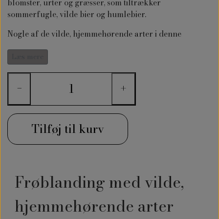
blomster, urter og græsser, som tiltrækker
sommerfugle, vilde bier og humlebier.
Nogle af de vilde, hjemmehørende arter i denne
frøblanding er værtsplanter for sjældne sommerfugle,
- du kan hjælpe sommerfuglene med at formere sig og
Læs mere
med føde - så denne frøblanding med vilde,
hjemmehørende planter.
−
+
Tilføj til kurv
Frøblanding med vilde,
hjemmehørende arter