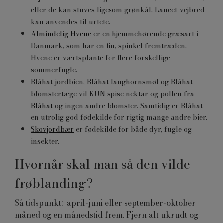
eller de kan stuves ligesom grønkål. Lancet-vejbred
kan anvendes til urtete.
Almindelig Hvene
er en hjemmehørende græsart i
Danmark, som har en fin, spinkel fremtræden.
Hvene er værtsplante for flere forskellige
sommerfugle.
Blåhat-jordbien, Blåhat-langhornsmøl og Blåhat-
blomstertæge vil KUN spise nektar og pollen fra
Blåhat
og ingen andre blomster. Samtidig er Blåhat
en utrolig god fødekilde for rigtig mange andre bier.
Skovjordbær
er fødekilde for både dyr, fugle og
insekter.
Hvornår skal man så den vilde
frøblanding?
Så tidspunkt: april-juni eller september-oktober
måned og en månedstid frem. Fjern alt ukrudt og