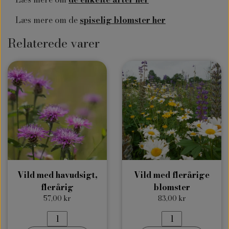
Læs mere om de
spiselig blomster her
Relaterede varer
Vild med havudsigt,
Vild med flerårige
flerårig
blomster
57,00 kr
83,00 kr