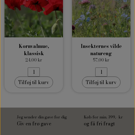
Kornvalmue,
Insekternes vilde
klassisk
natureng
24,00 kr
57,00 kr
Tilføj til kurv
Tilføj til kurv
Jeg sender din gave for dig
Køb for min. 399,- kr
Giv en frø gave
og få fri fragt