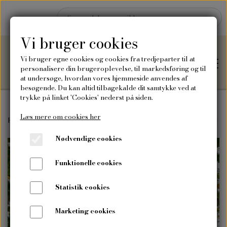
Vi bruger cookies
Vi bruger egne cookies og cookies fra tredjeparter til at
personalisere din brugeroplevelse, til markedsføring og til
at undersøge, hvordan vores hjemmeside anvendes af
besøgende. Du kan altid tilbagekalde dit samtykke ved at
trykke på linket 'Cookies' nederst på siden.
Læs mere om cookies her
Hjem
Forside
Frø
Vilde blomsterfrø
Vild natureng-blandinger
Vild
Nødvendige cookies
Shop
Funktionelle cookies
Frø
Blog
Statistik cookies
Vilde blomsterfrø
Plakater og kort
Marketing cookies
Om mig