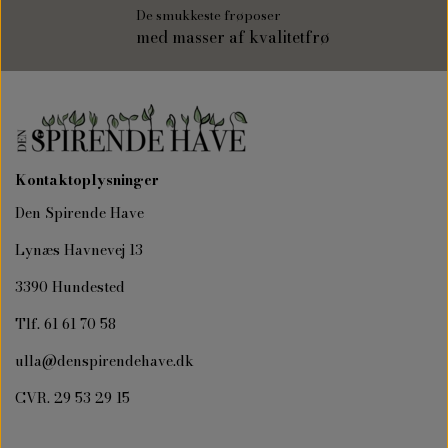
De smukkeste frøposer
med masser af kvalitetfrø
Kontaktoplysninger
Den Spirende Have
Lynæs Havnevej 13
3390 Hundested
Tlf. 61 61 70 58
ulla@denspirendehave.dk
CVR. 29 53 29 15