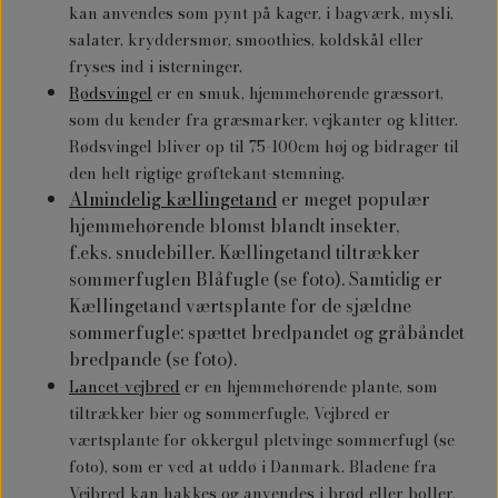
kan anvendes som pynt på kager, i bagværk, mysli,
salater, kryddersmør, smoothies, koldskål eller
fryses ind i isterninger.
Rødsvingel
er en smuk, hjemmehørende græssort,
som du kender fra græsmarker, vejkanter og klitter.
Rødsvingel bliver op til 75-100cm høj og bidrager til
den helt rigtige grøftekant-stemning.
Almindelig kællingetand
er meget populær
hjemmehørende blomst blandt insekter,
f.eks. snudebiller. Kællingetand tiltrækker
sommerfuglen Blåfugle (se foto). Samtidig er
Kællingetand værtsplante for de sjældne
sommerfugle: spættet bredpandet og gråbåndet
bredpande (se foto).
Lancet-vejbred
er en hjemmehørende plante, som
tiltrækker bier og sommerfugle, Vejbred er
værtsplante for okkergul pletvinge sommerfugl (se
foto), som er ved at uddø i Danmark. Bladene fra
Vejbred kan hakkes og anvendes i brød eller boller,