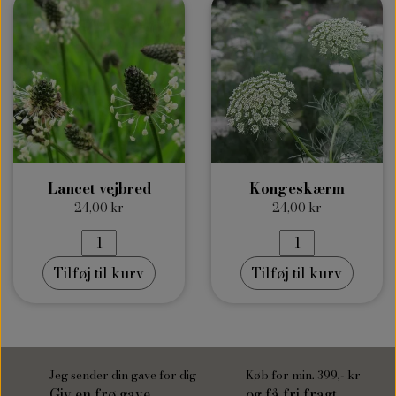
Lancet vejbred
Kongeskærm
24,00 kr
24,00 kr
Tilføj til kurv
Tilføj til kurv
Jeg sender din gave for dig
Køb for min. 399,- kr
Giv en frø gave
og få fri fragt