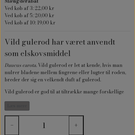
Mængderabat
Ved køb af 3: 22,00 kr
Ved køb af 5: 20,00 kr
Ved køb af 10: 19,00 kr
Vild gulerod har været anvendt
som elskovsmiddel
Daucus carota.
Vild gulerod er let at kende, hvis man
nulrer bladene mellem fingrene eller lugter til roden,
breder der sig en velkendt duft af gulerod.
Vild gulerod er god til at tiltrække mange forskellige
insekter: sommerfugle, honningbier, vilde bier og
specielt god til svirrefluer
Læs mere
−
+