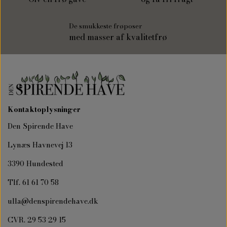
De smukkeste frøposer
med masser af kvalitetfrø
Kontaktoplysninger
Den Spirende Have
Lynæs Havnevej 13
3390 Hundested
Tlf. 61 61 70 58
ulla@denspirendehave.dk
CVR. 29 53 29 15