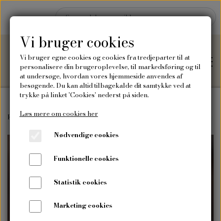
Vi bruger cookies
Vi bruger egne cookies og cookies fra tredjeparter til at
personalisere din brugeroplevelse, til markedsføring og til
at undersøge, hvordan vores hjemmeside anvendes af
besøgende. Du kan altid tilbagekalde dit samtykke ved at
trykke på linket 'Cookies' nederst på siden.
Læs mere om cookies her
Hjem
Forside
Frø
Vilde blomsterfrø
Vilde "bland selv" frø
Vild gule
Nødvendige cookies
Shop
Funktionelle cookies
Frø
Blog
Statistik cookies
Vilde blomsterfrø
Plakater og kort
Marketing cookies
Om mig