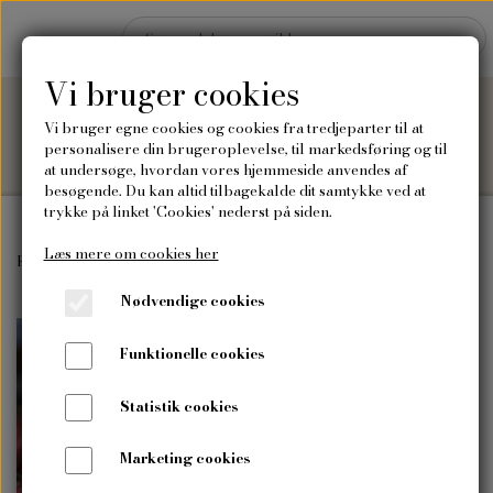
Vi bruger cookies
Vi bruger egne cookies og cookies fra tredjeparter til at
personalisere din brugeroplevelse, til markedsføring og til
at undersøge, hvordan vores hjemmeside anvendes af
besøgende. Du kan altid tilbagekalde dit samtykke ved at
trykke på linket 'Cookies' nederst på siden.
Læs mere om cookies her
Hjem
Forside
Frø
Drivhusfrø
Blommetomat, San Marzano 2
Nødvendige cookies
Shop
Funktionelle cookies
Frø
Blog
Statistik cookies
Vilde blomsterfrø
Plakater og kort
Marketing cookies
Om mig