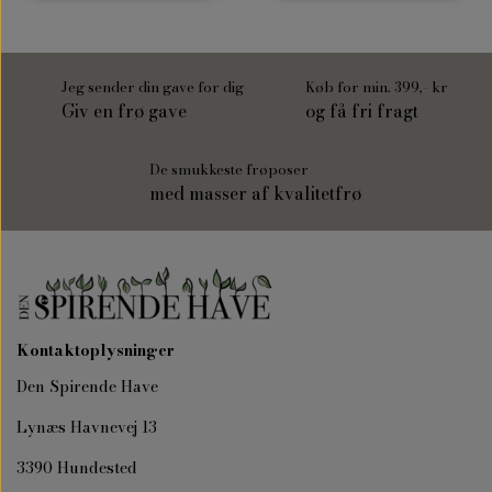
Jeg sender din gave for dig
Køb for min. 399,- kr
Giv en frø gave
og få fri fragt
De smukkeste frøposer
med masser af kvalitetfrø
Kontaktoplysninger
Den Spirende Have
Lynæs Havnevej 13
3390 Hundested