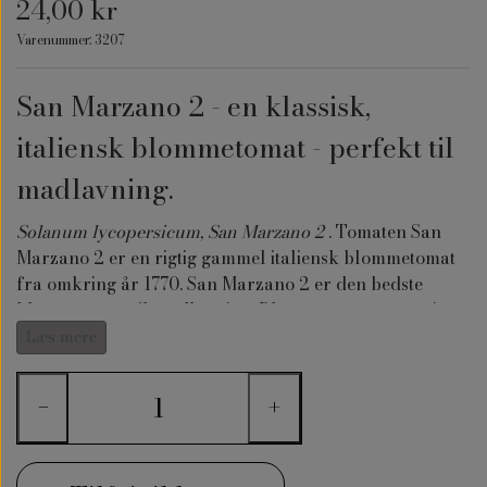
24,00 kr
Varenummer: 3207
San Marzano 2 - en klassisk,
italiensk blommetomat - perfekt til
madlavning.
Solanum lycopersicum,
San Marzano 2
. Tomaten San
Marzano 2 er en rigtig gammel italiensk blommetomat
fra omkring år 1770. San Marzano 2 er den bedste
blommetomat til madlavning. Blommetomaterne vejer
ca. 70-100 g og de er uovertruffen til supper, sauce,
Læs mere
kødsauce og tomatsuppe.
−
+