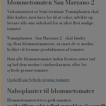
blommetomaten San Marzano 2
Vækstmønstret er Semi-terminat. Tomatplanten skal
ikke knibes, men have lov til at vokse, udvikle og
bevare alle sine sideskud for at sikre flest mulige
tomater.
Tomatplanten - San Marzano 2 - skal bindes
op.
Høst blommetomaterne, så snart de er modne,
hvilket vil fremme produktionen af tomater.
Høst alle blommetomater inden frosten sætter ind
og lad dem modne i vindueskarmen, eller lav
syltede grønne tomater.
Opskrift på Syltede grønne tomater
Naboplanter til blommetomater
Blommetomaten trives godt sammen
med
basilikum
,
salat
,
tallerkensmækker
eller
persill