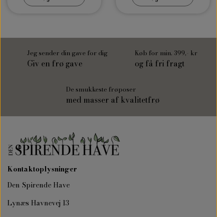
Jeg sender din gave for dig
Køb for min. 399,- kr
Giv en frø gave
og få fri fragt
De smukkeste frøposer
med masser af kvalitetfrø
Kontaktoplysninger
Den Spirende Have
Lynæs Havnevej 13