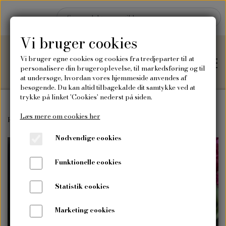
Vi bruger cookies
Vi bruger egne cookies og cookies fra tredjeparter til at
personalisere din brugeroplevelse, til markedsføring og til
at undersøge, hvordan vores hjemmeside anvendes af
besøgende. Du kan altid tilbagekalde dit samtykke ved at
trykke på linket 'Cookies' nederst på siden.
Læs mere om cookies her
Hjem
Forside
Frø
Blomsterfrø
Studenternellike
Nødvendige cookies
Shop
Funktionelle cookies
Frø
Blog
Statistik cookies
Vilde blomsterfrø
Plakater og kort
Marketing cookies
Om mig