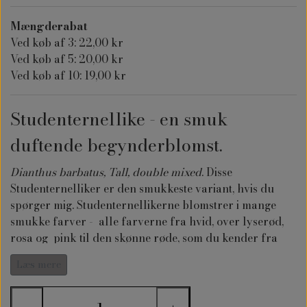
Mængderabat
Ved køb af 3: 22,00 kr
Ved køb af 5: 20,00 kr
Ved køb af 10: 19,00 kr
Studenternellike - en smuk
duftende begynderblomst.
Dianthus barbatus, Tall, double mixed
. Disse
Studenternelliker er den smukkeste variant, hvis du
spørger mig. Studenternellikerne blomstrer i mange
smukke farver - alle farverne fra hvid, over lyserød,
rosa og pink til den skønne røde, som du kender fra
studenterhuerne.
Læs mere
Disse Studenternelliker har dobbelt blomster og lidt
ekstra højde og så dufter de bare så skønt.