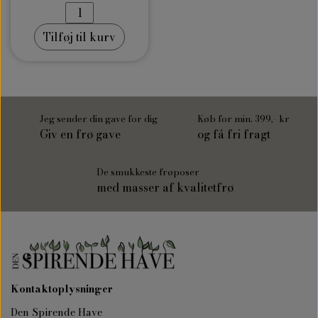
Tilføj til kurv
Jeg sender din gave for dig
Køb for min. 399,- kr
Giv en frø gave
og få fri fragt
De smukkeste frøposer
med masser af kvalitetfrø
Kontaktoplysninger
Den Spirende Have