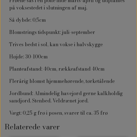
Frøene sås i en potte inde marts-april og udplantes
på voksestedet i slutningen af maj.
Så dybde: 0,5cm
Blomstrings tidspunkt: juli-september
Trives bedst i sol, kan vokse i halvskygge
Højde: 30-100cm
Planteafstand: 40cm, rækkeafstand 40cm
Flerårig blomst hjemmehørende, tørketålende
Jordbund: Almindelig havejord gerne kalkholdig
sandjord. Stenbed. Veldrænet jord.
Vægt: 0,25 g frø i posen, svarer til ca. 35 frø
Relaterede varer