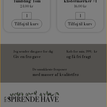
Tumbling Tom
klistermærker #1
24,00 kr
16,00 kr
Tilføj til kurv
Tilføj til kurv
Jeg sender din gave for dig
Køb for min. 399,- kr
Giv en frø gave
og få fri fragt
De smukkeste frøposer
med masser af kvalitetfrø