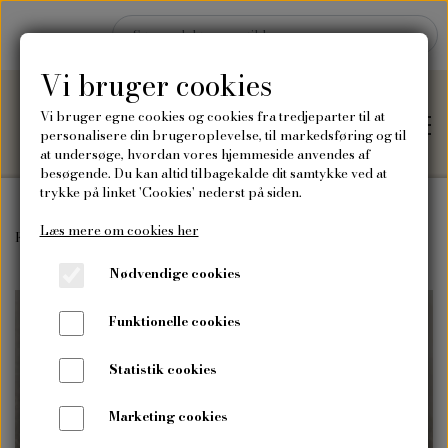
Vi bruger cookies
Vi bruger egne cookies og cookies fra tredjeparter til at
personalisere din brugeroplevelse, til markedsføring og til
at undersøge, hvordan vores hjemmeside anvendes af
besøgende. Du kan altid tilbagekalde dit samtykke ved at
trykke på linket 'Cookies' nederst på siden.
Læs mere om cookies her
Hjem
Forside
Tilbehør
Hampesnor, tynd, 100m
Nødvendige cookies
Shop
Funktionelle cookies
Frø
Blog
Statistik cookies
Vilde blomsterfrø
Plakater og kort
Marketing cookies
Om mig