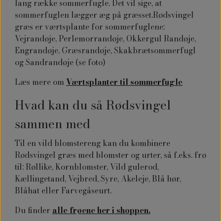
lang række sommerfugle. Det vil sige, at
sommerfuglen lægger æg på græsset.Rødsvingel
græs er værtsplante for sommerfuglene:
Vejrandøje, Perlemorrandøje, Okkergul Randøje,
Engrandøje, Græsrandøje, Skakbrætsommerfugl
og Sandrandøje (se foto)
Læs mere om
Værtsplanter til sommerfugle
Hvad kan du så Rødsvingel
sammen med
Til en vild blomstereng kan du kombinere
Rødsvingel græs med blomster og urter, så f.eks. frø
til: Røllike, Kornblomster, Vild gulerod,
Kællingetand, Vejbred, Syre, Akeleje, Blå hør,
Blåhat eller Farvegåseurt.
Du finder
alle frøene her i shoppen.