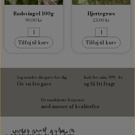
Rødsvingel 100g
Hjertegræs
90,00 kr
24,00 kr
Tilføj til kurv
Tilføj til kurv
Jeg sender din gave for dig
Køb for min. 399,- kr
Giv en frø gave
og få fri fragt
De smukkeste frøposer
med masser af kvalitetfrø