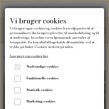
Vi bruger cookies
Vi bruger egne cookies og cookies fra tredjeparter til at
personalisere din brugeroplevelse, til markedsføring og til
at undersøge, hvordan vores hjemmeside anvendes af
besøgende. Du kan altid tilbagekalde dit samtykke ved at
trykke på linket 'Cookies' nederst på siden.
Læs mere om cookies her
Hjem
Forside
Frø
Vilde blomsterfrø
Vilde "bland selv" frø
Rødsving
Nødvendige cookies
Shop
Funktionelle cookies
Frø
Blog
Statistik cookies
Vilde blomsterfrø
Plakater og kort
Marketing cookies
Om mig