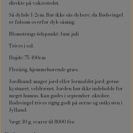
direkte på voksestedet.
Så dybde 1-2cm. Bør ikke sås dybere, da Rødsvingel
er følsom overfor dyb såning.
Blomstrings tidspunkt: Juni-juli
Trives i sol.
Højde: 75-100cm
Flerårig, hjemmehørende græs.
Jordbund: mager jord eller lermuldet jord, gerne
kystnært, veldrænet. Jorden bør ikke indeholde for
meget humus. Kan gødes i september-oktober.
Rødsvingel trives rigtig godt på øerne og østkysten i
Jylland.
Vægt: 10 g, svarer til 8000 frø