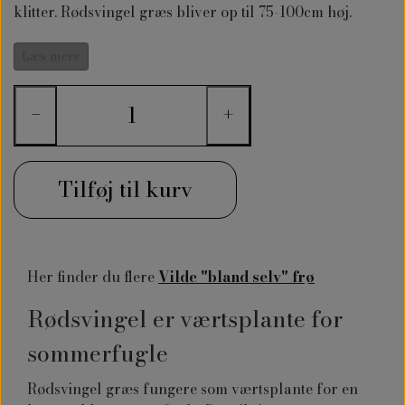
klitter. Rødsvingel græs bliver op til 75-100cm høj.
Rødsvingel græs er perfekt at anvendes i
Læs mere
sommerfuglehaven, den vilde have, hvor man gerne vil
have en blomstereng. Du kan så Rødsvingel græsfrø
−
+
samme med forskellige vilde græsser, blomster og urter.
Tilføj til kurv
Her finder du flere
Vilde "bland selv" frø
Rødsvingel er værtsplante for
sommerfugle
Rødsvingel græs fungere som værtsplante for en