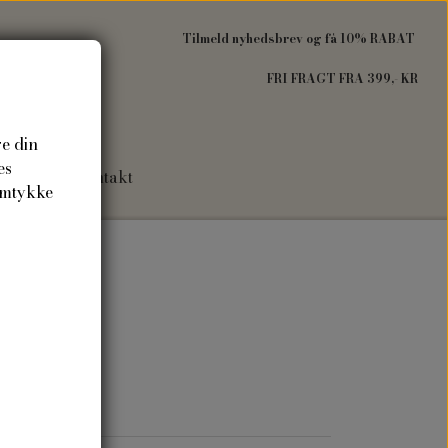
Tilmeld nyhedsbrev og få 10% RABAT
FRI FRAGT FRA 399,- KR
re din
es
Om mig
Kontakt
amtykke
gave