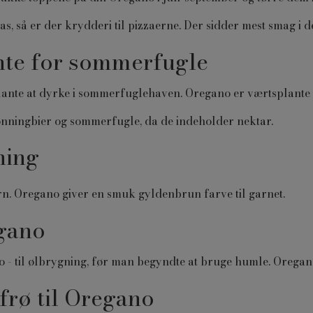
s, så er der krydderi til pizzaerne. Der sidder mest smag i d
nte for sommerfugle
plante at dyrke i sommerfuglehaven. Oregano er værtsplant
onningbier og sommerfugle, da de indeholder nektar.
vning
n. Oregano giver en smuk gyldenbrun farve til garnet.
egano
o - til ølbrygning, før man begyndte at bruge humle. Orega
frø til Oregano