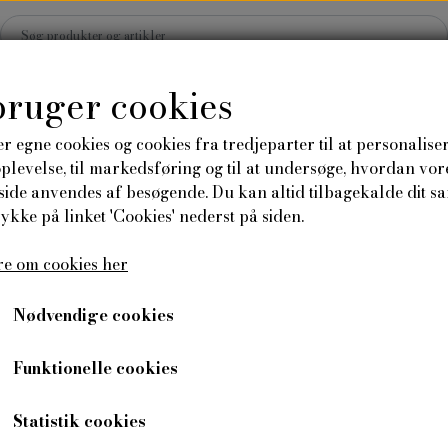
bruger cookies
r egne cookies og cookies fra tredjeparter til at personalise
levelse, til markedsføring og til at undersøge, hvordan vor
Hjem
Shop
Blog
ide anvendes af besøgende. Du kan altid tilbagekalde dit s
rykke på linket 'Cookies' nederst på siden.
Plakater og kort
Tilbehør
Send en 
e om cookies her
rø
Anledningskort
Plakater
Nødvendige cookies
Oregano
Funktionelle cookies
24,00 kr
Varenummer: 3005
Statistik cookies