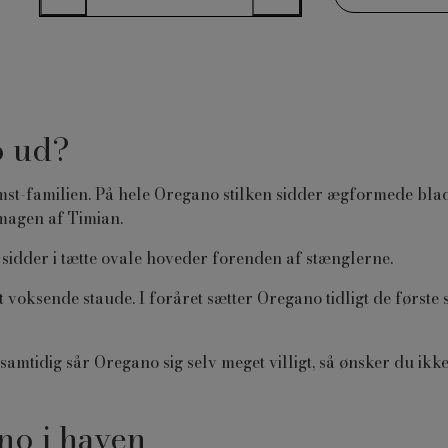
o ud?
mst-familien. På hele Oregano stilken sidder ægformede bla
magen af Timian.
 sidder i tætte ovale hoveder forenden af stænglerne.
t voksende staude. I foråret sætter Oregano tidligt de første
mtidig sår Oregano sig selv meget villigt, så ønsker du ikke
no i haven