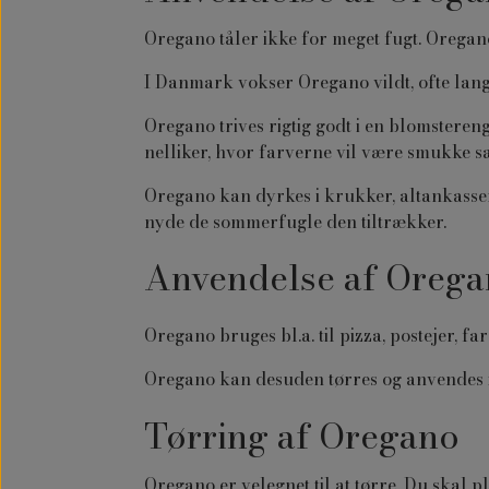
Oregano tåler ikke for meget fugt. Oregano 
I Danmark vokser Oregano vildt, ofte lang
Oregano trives rigtig godt i en blomster
nelliker, hvor farverne vil være smukke 
Oregano kan dyrkes i krukker, altankasser
nyde de sommerfugle den tiltrækker.
Anvendelse af Orega
Oregano bruges bl.a. til pizza, postejer, f
Oregano kan desuden tørres og anvendes i 
Tørring af Oregano
Oregano er velegnet til at tørre. Du skal 