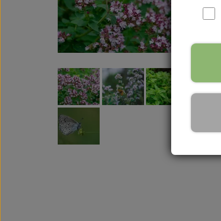
Urtete
Frø til grønt tag
Frø til børn og b
Gavekort
N