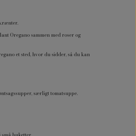
skrænter.
r plant Oregano sammen med roser og
egano et sted, hvor du sidder, så du kan
grøntsagssupper, særligt tomatsuppe.
i små buketter.