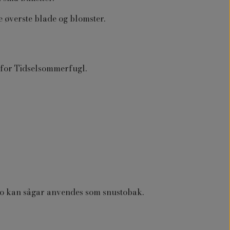
e øverste blade og blomster.
e for Tidselsommerfugl.
no kan sågar anvendes som snustobak.