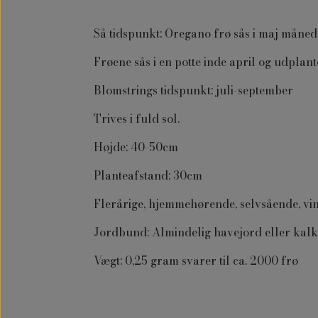
Så tidspunkt: Oregano frø sås i maj måned
Frøene sås i en potte inde april og udplan
Blomstrings tidspunkt: juli-september
Trives i fuld sol.
Højde: 40-50cm
Planteafstand: 30cm
Flerårige, hjemmehørende, selvsående, vin
Jordbund: Almindelig havejord eller kalkho
Vægt: 0,25 gram svarer til ca. 2000 frø