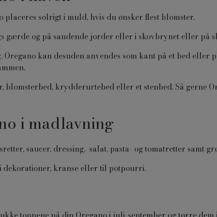
placeres solrigt i muld, hvis du ønsker flest blomster.
s gærde og på sandende jorder eller i skovbrynet eller på 
eng. Oregano kan desuden anvendes som kant på et bed elle
sammen.
, blomsterbed, krydderurtebed eller et stenbed. Så gerne Or
no i madlavning
arsretter, saucer, dressing, salat, pasta- og tomatretter samt 
dekorationer, kranse eller til potpourri.
plukke toppene på din Oregano i juli-september og tørre dem 