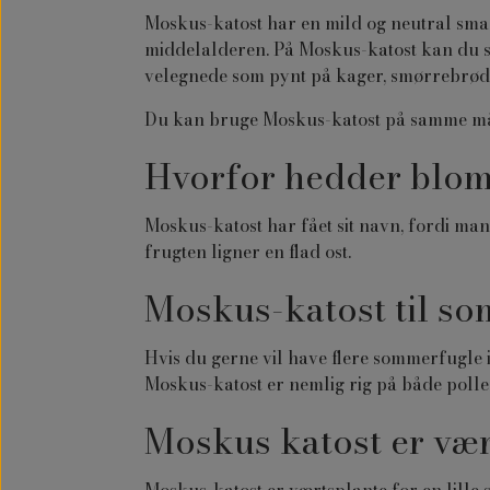
Moskus-katost har en mild og neutral sma
middelalderen. På Moskus-katost kan du sp
velegnede som pynt på kager, smørrebrød 
Du kan bruge Moskus-katost på samme måde 
Hvorfor hedder blom
Moskus-katost har fået sit navn, fordi ma
frugten ligner en flad ost.
Moskus-katost til s
Hvis du gerne vil have flere sommerfugle 
Moskus-katost er nemlig rig på både pollen
Moskus katost er vær