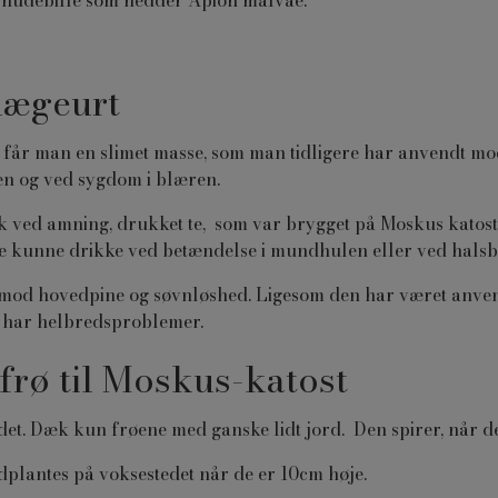
 snudebille som hedder Apion malvae.
lægeurt
 får man en slimet masse, som man tidligere har anvendt m
ten og ved sygdom i blæren.
ved amning, drukket te, som var brygget på Moskus katost, 
e kunne drikke ved betændelse i mundhulen eller ved halsb
od hovedpine og søvnløshed. Ligesom den har været anvend
u har helbredsproblemer.
frø til Moskus-katost
det. Dæk kun frøene med ganske lidt jord. Den spirer, når det
udplantes på voksestedet når de er 10cm høje.