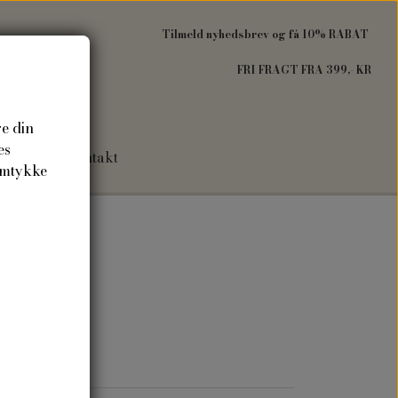
Tilmeld nyhedsbrev og få 10% RABAT
FRI FRAGT FRA 399,- KR
re din
es
Om mig
Kontakt
amtykke
gave