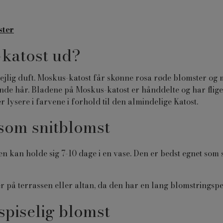
ster
katost ud?
lig duft. Moskus-katost får skønne rosa røde blomster og m
de hår. Bladene på Moskus-katost er hånddelte og har flig
r lysere i farvene i forhold til den almindelige Katost.
som snitblomst
n kan holde sig 7-10 dage i en vase. Den er bedst egnet som s
er på terrassen eller altan, da den har en lang blomstringsp
spiselig blomst