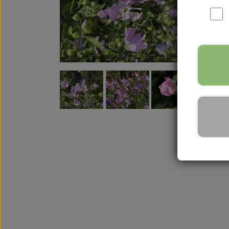
Urtete
Frø til grønt tag
Frø til børn og b
Gavekort
N