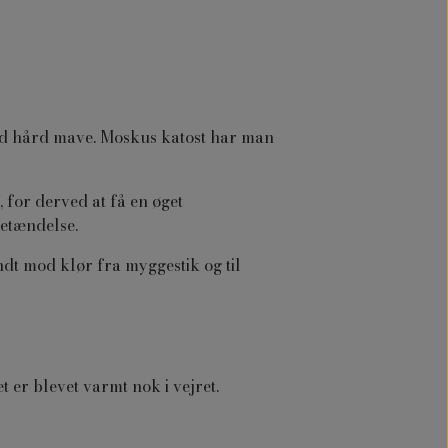
od hård mave. Moskus katost har man
for derved at få en øget
etændelse.
t mod klør fra myggestik og til
 er blevet varmt nok i vejret.