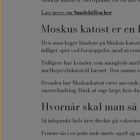
Moskus-katost er værtsplante for en lille
Læs mere om
Snudebillen her
Moskus katost er en 
Hvis man koger bladene på Moskus katost
tidliger spist ved forstoppelse, mod nyres
Tidligere har kvinder, som manglede mælk 
mælkeproduktion til barnet. Den samme t
Desuden har Moskuskatost være anvendt m
smertelindring. Husk at søge læge, hvis d
Hvornår skal man så 
Så tidspunkt: hele året direkte på vokseste
Frøene sås i en potte inde marts-april og 