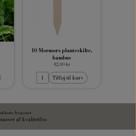
10 Mormors planteskilte,
bambus
42,00 kr
Tilføj til kurv
ukkeste frøposer
asser af kvalitetfrø