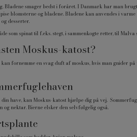
g. Bladene smager bedst i foråret. I Danmark har man brugt
ise blomsterne og bladene. Bladene kan anvendes i varme re
og desserter.
som spinat til f.eks. stegt, i sammenkogte retter, til Malva
sten Moskus-katost?
n kan fornemme en svag duft af moskus, hvis man gnider på 
ommerfuglehaven
i din have, kan Moskus-katost hjælpe dig på vej. Sommerfug
 og nektar. Bierne elsker den selvfølgelig også.
tsplante