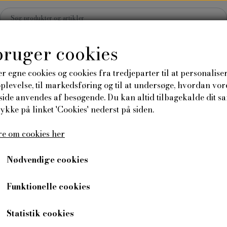
bruger cookies
r egne cookies og cookies fra tredjeparter til at personalise
levelse, til markedsføring og til at undersøge, hvordan vor
Hjem
Shop
Blog
ide anvendes af besøgende. Du kan altid tilbagekalde dit s
rykke på linket 'Cookies' nederst på siden.
Plakater og kort
Tilbehør
Send en 
e om cookies her
rø
Anledningskort
" frø
Moskus-katost
Plakater
Nødvendige cookies
Moskus-katost
Funktionelle cookies
24,00 kr
Varenummer: 3428
Statistik cookies