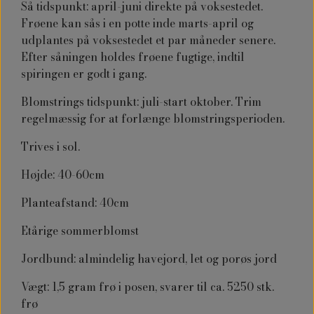
Så tidspunkt: april-juni direkte på voksestedet.
Frøene kan sås i en potte inde marts-april og
udplantes på voksestedet et par måneder senere.
Efter såningen holdes frøene fugtige, indtil
spiringen er godt i gang.
Blomstrings tidspunkt: juli-start oktober. Trim
regelmæssig for at forlænge blomstringsperioden.
Trives i sol.
Højde: 40-60cm
Planteafstand: 40cm
Etårige sommerblomst
Jordbund: almindelig havejord, let og porøs jord
Vægt: 1,5 gram frø i posen, svarer til ca. 5250 stk.
frø