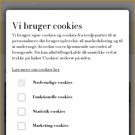
Vi bruger cookies
Vi bruger egne cookies og cookies fra tredjeparter til at
personalisere din brugeroplevelse, til markedsføring og til
at undersøge, hvordan vores hjemmeside anvendes af
besøgende. Du kan altid tilbagekalde dit samtykke ved at
trykke på linket 'Cookies' nederst på siden.
Læs mere om cookies her
Hjem
Forside
Frø
Blomsterfrø
Mølleblomst, flerfarvet
Nødvendige cookies
Shop
Funktionelle cookies
Frø
Blog
Statistik cookies
Vilde blomsterfrø
Plakater og kort
Marketing cookies
Om mig