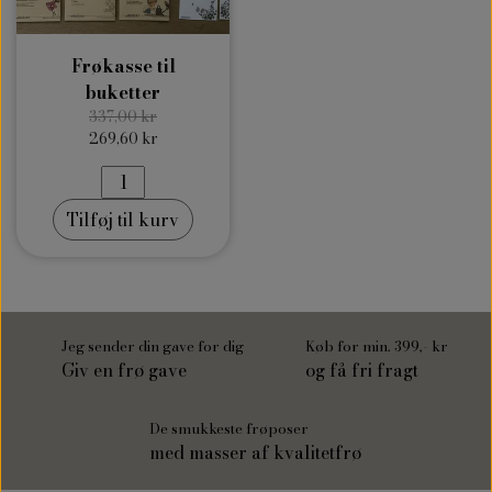
Frøkasse til
buketter
337,00 kr
269,60 kr
Tilføj til kurv
Jeg sender din gave for dig
Køb for min. 399,- kr
Giv en frø gave
og få fri fragt
De smukkeste frøposer
med masser af kvalitetfrø