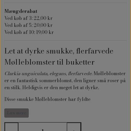
Mængderabat
Ved køb af 3: 22,00 kr
Ved køb af 5: 20,00 kr
Ved køb af 10: 19,00 kr
Let at dyrke smukke, flerfarvede
Mølleblomster til buketter
Clarkia unguiculata, elegans, flerfarvede
. Mølleblomster
er en fantastisk sommerblomst, den ligner små roser på
en stilk. Heldigvis er den meget let at dyrke.
Disse smukke Mølleblomster har fyldte
blomsterhoveder i farverne: laksefarve, lyserød, pink,
rosa og rødlige.
Læs mere