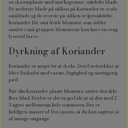
en skærmplante med mørkegrønne, snitdelte blade.
De nederste blade på stilken på Koriander er ovale
småblade og de øverste på stilken er fjersnitdelte.
Koriander får små hvide blomster, som sidder
samlet i små grupper, blomsterne kan have en svag
lyserød farve.
Dyrkning af Koriander
Koriander
er meget let at dyrke. Den foretrækker at
blive forkælet med varme, fugtighed og næringsrig
jord.
Når din Koriander plante blomstre, sætter den ikke
flere blad. Derfor er det en god ide at så den med 2-
3 ugers mellemrum hele sommeren. Der er
heldigvis masser af frø i posen, så du kan sagtens så
af mange omgange.