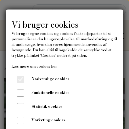
Vi bruger cookies
Vi bruger egne cookies og cookies fra tredjeparter til at
personalisere din brugeroplevelse, til markedsføring og til
at undersøge, hvordan vores hjemmeside anvendes af
besøgende. Du kan altid tilbagekalde dit samtykke ved at
trykke på linket 'Cookies' nederst på siden.
Læs mere om cookies her
Hjem
Forside
Frø
Blomsterfrø
Kongeskærm
Nødvendige cookies
Shop
Funktionelle cookies
Frø
Blog
Statistik cookies
Vilde blomsterfrø
Plakater og kort
Marketing cookies
Om mig