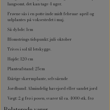
langsomt, det kan tage 4 uger.
Frøene sås i en potte inde midt februar-april og
udplantes på voksestedet i maj.
Så dybde: 1cm
Blomstrings tidspunkt: juli-oktober
Trives i sol til letskygge.
Højde: 120 cm
Planteafstand: 25cm
Etårige skærmplante, selvsående
Jordbund: Almindelig havejord eller sandet jord
Vægt: 2 g frø i posen, svarer til ca. 4000 stk. frø
Relaterede varer