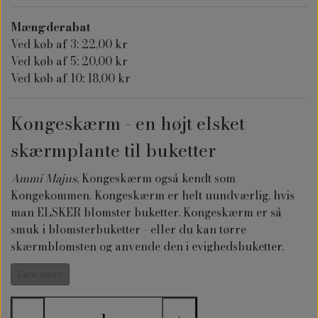
Mængderabat
Ved køb af 3: 22,00 kr
Ved køb af 5: 20,00 kr
Ved køb af 10: 18,00 kr
Kongeskærm - en højt elsket
skærmplante til buketter
Ammi Majus
, Kongeskærm også kendt som
Kongekommen. Kongeskærm er helt uundværlig, hvis
man ELSKER blomster buketter. Kongeskærm er så
smuk i blomsterbuketter - eller du kan tørre
skærmblomsten og anvende den i evighedsbuketter.
Kongeskærm tiltrækker den sommerfugle, bier og
Læs mere
andre insekter.