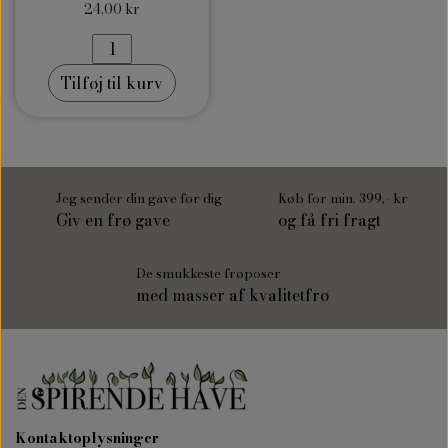
24,00 kr
Tilføj til kurv
Jeg sender din gave for dig
Køb for min. 399,- kr
Giv en frø gave
og få fri fragt
De smukkeste frøposer
med masser af kvalitetfrø
Kontaktoplysninger