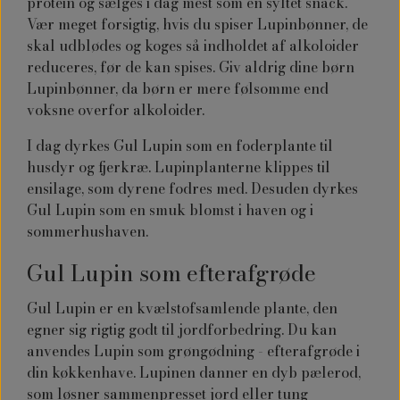
protein og sælges i dag mest som en syltet snack.
Vær meget forsigtig, hvis du spiser Lupinbønner, de
skal udblødes og koges så indholdet af alkoloider
reduceres, før de kan spises. Giv aldrig dine børn
Lupinbønner, da børn er mere følsomme end
voksne overfor alkoloider.
I dag dyrkes Gul Lupin som en foderplante til
husdyr og fjerkræ. Lupinplanterne klippes til
ensilage, som dyrene fodres med. Desuden dyrkes
Gul Lupin som en smuk blomst i haven og i
sommerhushaven.
Gul Lupin som efterafgrøde
Gul Lupin er en kvælstofsamlende plante, den
egner sig rigtig godt til jordforbedring. Du kan
anvendes Lupin som grøngødning - efterafgrøde i
din køkkenhave. Lupinen danner en dyb pælerod,
som løsner sammenpresset jord eller tung