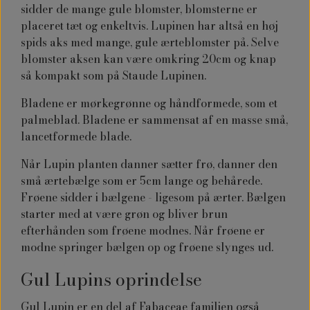
sidder de mange gule blomster, blomsterne er
placeret tæt og enkeltvis. Lupinen har altså en høj
spids aks med mange, gule ærteblomster på. Selve
blomster aksen kan være omkring 20cm og knap
så kompakt som på Staude Lupinen.
Bladene er mørkegrønne og håndformede, som et
palmeblad. Bladene er sammensat af en masse små,
lancetformede blade.
Når Lupin planten danner sætter frø, danner den
små ærtebælge som er 5cm lange og behårede.
Frøene sidder i bælgene - ligesom på ærter. Bælgen
starter med at være grøn og bliver brun
efterhånden som frøene modnes. Når frøene er
modne springer bælgen op og frøene slynges ud.
Gul Lupins oprindelse
Gul Lupin er en del af Fabaceae familien også