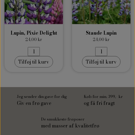
Lupin, Pixie Delight
Staude Lupin
24,00 kr
24,00 kr
Tilføj til kurv
Tilføj til kurv
Jeg sender din gave for dig
Køb for min. 399,- kr
Giv en frø gave
og få fri fragt
De smukkeste frøposer
med masser af kvalitetfrø