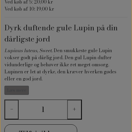
Ved køb af 5: 20,00 kr
Ved køb af 10: 19,00 kr
Dyrk duftende gule Lupin på din
dårligste jord
Lupinus luteus, Sweet.
Den smukkeste gule Lupin
vokser godt på dårlig jord. Den gul Lupin dufter
vidunderlige og behøver ikke ret meget omsorg.
Lupinen er let at dyrke, den kræver hverken gødes
eller en god jord.
Gul Lupin er helt perfekt til en sandet
Læs mere
sommerhushaven eller en anden næringsfattig jord.
Denne gule Lupin er ikke en invasiv art i Danmark.
−
+