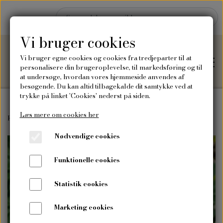
Vi bruger cookies
Vi bruger egne cookies og cookies fra tredjeparter til at
personalisere din brugeroplevelse, til markedsføring og til
at undersøge, hvordan vores hjemmeside anvendes af
besøgende. Du kan altid tilbagekalde dit samtykke ved at
trykke på linket 'Cookies' nederst på siden.
Læs mere om cookies her
Hjem
Forside
Frø
Blomsterfrø
Gul Lupin
Nødvendige cookies
Shop
Funktionelle cookies
Frø
Blog
Statistik cookies
Vilde blomsterfrø
Plakater og kort
Marketing cookies
Om mig