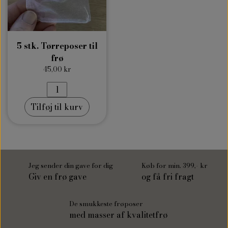
5 stk. Tørreposer til
frø
45,00 kr
Tilføj til kurv
Jeg sender din gave for dig
Køb for min. 399,- kr
Giv en frø gave
og få fri fragt
De smukkeste frøposer
med masser af kvalitetfrø