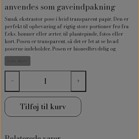
anvendes som gaveindpakning
Smuk ekstrastor pose i hvid transparent papir. Den er
perfekt til opbevaring af rigtig store portioner frø fra
f.eks. bønner eller ærter, til plantepinde, fotos eller
kort. Posen er transparent, så det er let at se hvad
poserne indeholder. Posen er bionedbrydelig og
genanvendelig.
Læs mere
Pakken indeholde 5 stk. poser i størrelse 162x114mm
−
+
Tilføj til kurv
Relaterede varer