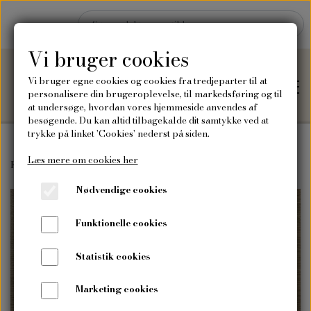
Vi bruger cookies
Vi bruger egne cookies og cookies fra tredjeparter til at
personalisere din brugeroplevelse, til markedsføring og til
at undersøge, hvordan vores hjemmeside anvendes af
besøgende. Du kan altid tilbagekalde dit samtykke ved at
trykke på linket 'Cookies' nederst på siden.
Læs mere om cookies her
Hjem
Forside
Tilbehør
5 Frøposer, transparent, XL.
Nødvendige cookies
Shop
Funktionelle cookies
Frø
Blog
Statistik cookies
Vilde blomsterfrø
Plakater og kort
Marketing cookies
Om mig