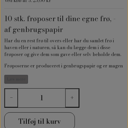
Ved køb af 3: 25,00 kr
10 stk. frøposer til dine egne frø, -
af genbrugspapir
Har du en rest frø til overs eller har du samlet frø i
haven eller i naturen, så kan du lægge dem i disse
frøposer og give dem som gave eller selv beholde dem.
Frøposerne er produceret i genbrugspapir og er magen
til dem, jeg selv sælger frø i. Med disse frøposer kan du
opbevare din frø på en smuk og forsvarlig måde.
Læs mere
−
+
Tilføj til kurv