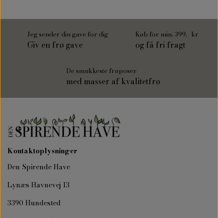
Jeg sender din gave for dig
Køb for min. 399,- kr
Giv en frø gave
og få fri fragt
De smukkeste frøposer
med masser af kvalitetfrø
Kontaktoplysninger
Den Spirende Have
Lynæs Havnevej 13
3390 Hundested