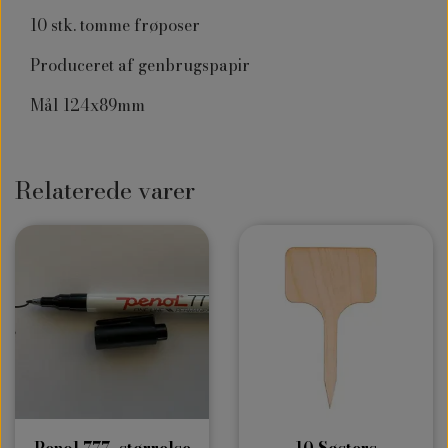
10 stk. tomme frøposer
Produceret af genbrugspapir
Mål 124x89mm
Relaterede varer
Penol 777, størrelse
10 Søsters