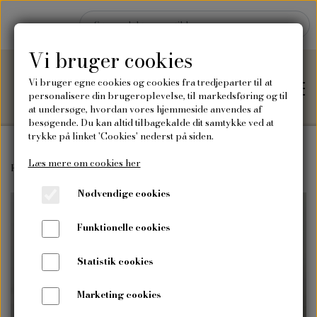
Vi bruger cookies
Vi bruger egne cookies og cookies fra tredjeparter til at
personalisere din brugeroplevelse, til markedsføring og til
at undersøge, hvordan vores hjemmeside anvendes af
besøgende. Du kan altid tilbagekalde dit samtykke ved at
trykke på linket 'Cookies' nederst på siden.
Læs mere om cookies her
Hjem
Forside
Tilbehør
10 Frøposer i genbrugspapir
Nødvendige cookies
Shop
Funktionelle cookies
Frø
Blog
Statistik cookies
Vilde blomsterfrø
Plakater og kort
Marketing cookies
Om mig