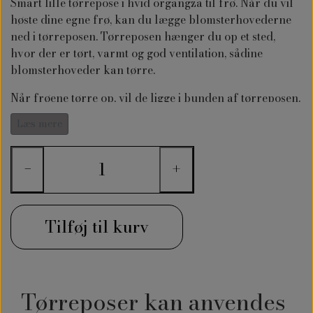
Smart lille tørrepose i hvid organgza til frø. Når du vil
høste dine egne frø, kan du lægge blomsterhovederne
ned i tørreposen. Tørreposen hænger du op et sted,
hvor der er tørt, varmt og god ventilation, sådine
blomsterhoveder kan tørre.
Når frøene tørre op, vil de ligge i bunden af tørreposen.
Når frøene er helt tørre, lægger du dem i frøposer. Du
Læs mere
finder
frøposer til dine egen frø her
−
+
Tilføj til kurv
Tørreposer kan anvendes