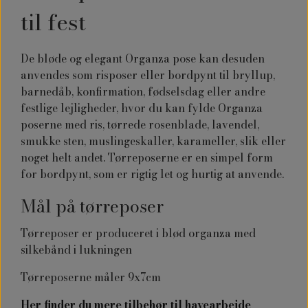
til fest
De bløde og elegant Organza pose kan desuden
anvendes som risposer eller bordpynt til bryllup,
barnedåb, konfirmation, fødselsdag eller andre
festlige lejligheder, hvor du kan fylde Organza
poserne med ris, tørrede rosenblade, lavendel,
smukke sten, muslingeskaller, karameller, slik eller
noget helt andet. Tørreposerne er en simpel form
for bordpynt, som er rigtig let og hurtig at anvende.
Mål på tørreposer
Tørreposer er produceret i blød organza med
silkebånd i lukningen
Tørreposerne måler 9x7cm
Her finder du mere tilbehør til havearbejde