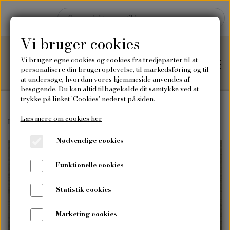
Vi bruger cookies
Vi bruger egne cookies og cookies fra tredjeparter til at
personalisere din brugeroplevelse, til markedsføring og til
at undersøge, hvordan vores hjemmeside anvendes af
besøgende. Du kan altid tilbagekalde dit samtykke ved at
trykke på linket 'Cookies' nederst på siden.
Læs mere om cookies her
Hjem
Forside
Tilbehør
5 stk. Tørreposer til frø
Nødvendige cookies
Shop
Funktionelle cookies
Frø
Blog
Statistik cookies
Vilde blomsterfrø
Plakater og kort
Marketing cookies
Om mig