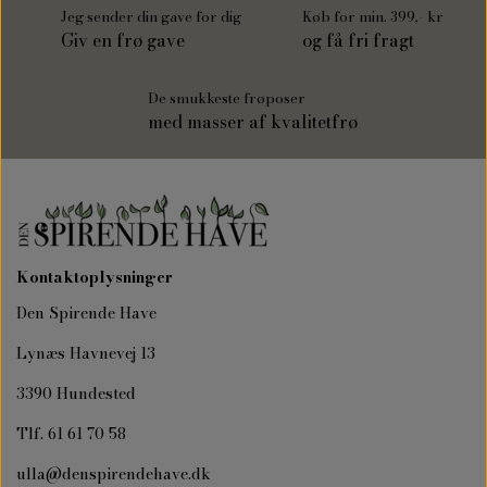
Jeg sender din gave for dig
Køb for min. 399,- kr
Giv en frø gave
og få fri fragt
De smukkeste frøposer
med masser af kvalitetfrø
Kontaktoplysninger
Den Spirende Have
Lynæs Havnevej 13
3390 Hundested
Tlf. 61 61 70 58
ulla@denspirendehave.dk