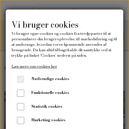
Vi bruger cookies
Vi bruger egne cookies og cookies fra tredjeparter til at
personalisere din brugeroplevelse, til markedsføring og til
at undersøge, hvordan vores hjemmeside anvendes af
besøgende. Du kan altid tilbagekalde dit samtykke ved at
trykke på linket 'Cookies' nederst på siden.
Læs mere om cookies her
Hjem
Forside
Til og fra kort, klistermærker #3
Nødvendige cookies
Shop
Funktionelle cookies
Frø
Blog
Statistik cookies
Vilde blomsterfrø
Plakater og kort
Marketing cookies
Om mig