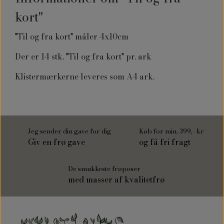
kort"
"Til og fra kort" måler 4x10cm
Der er 14 stk. "Til og fra kort" pr. ark
Klistermærkerne leveres som A4 ark.
Jeg sender din gave for dig
Køb for min. 399,- kr
Giv en frø gave
og få fri fragt
De smukkeste frøposer
med masser af kvalitetfrø