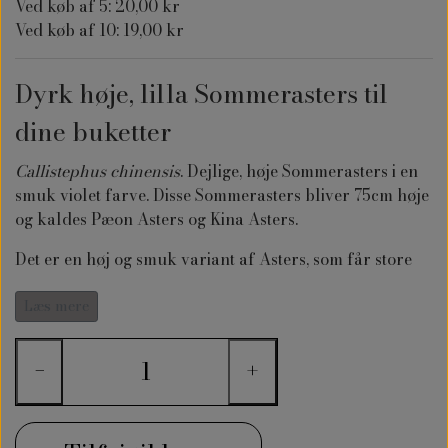
Ved køb af 5: 20,00 kr
Ved køb af 10: 19,00 kr
Dyrk høje, lilla Sommerasters til
dine buketter
Callistephus chinensis
. Dejlige, høje Sommerasters i en
smuk violet farve. Disse Sommerasters bliver 75cm høje
og kaldes Pæon Asters og Kina Asters.
Det er en høj og smuk variant af Asters, som får store
fyldige blomster med et væld af kronblade -
blomsterne får en dyb lilla farve. En uundværlig
Læs mere
blomst i dit bed eller skærehaven.
−
+