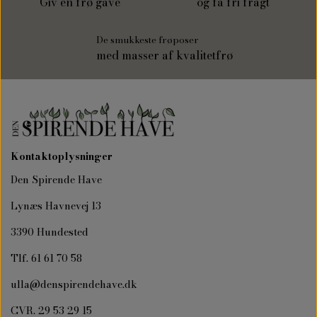
Giv en frø gave
og få fri fragt
De smukkeste frøposer
med masser af kvalitetfrø
Kontaktoplysninger
Den Spirende Have
Lynæs Havnevej 13
3390 Hundested
Tlf. 61 61 70 58
ulla@denspirendehave.dk
CVR. 29 53 29 15