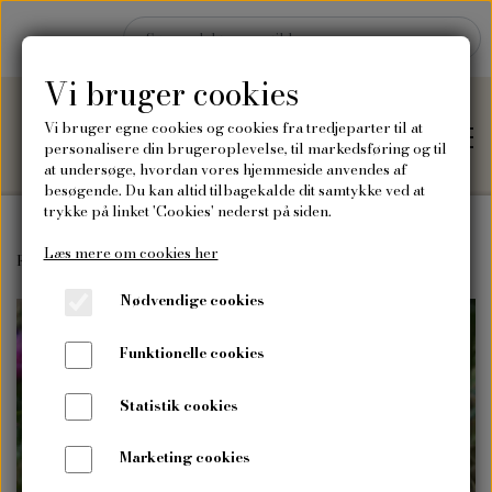
Vi bruger cookies
Vi bruger egne cookies og cookies fra tredjeparter til at
personalisere din brugeroplevelse, til markedsføring og til
at undersøge, hvordan vores hjemmeside anvendes af
besøgende. Du kan altid tilbagekalde dit samtykke ved at
trykke på linket 'Cookies' nederst på siden.
Læs mere om cookies her
Hjem
Forside
Frø
Blomsterfrø
Sommerasters, lilla
Nødvendige cookies
Shop
Funktionelle cookies
Frø
Blog
Statistik cookies
Vilde blomsterfrø
Plakater og kort
Marketing cookies
Om mig