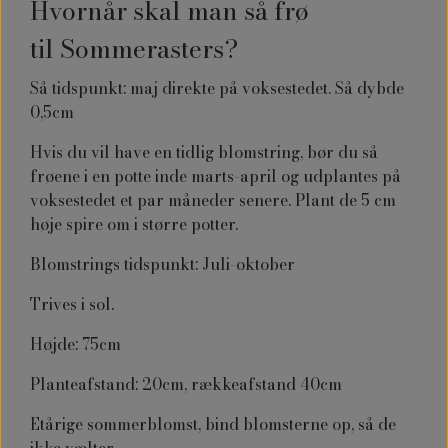
Hvornår skal man så frø
til
Sommerasters?
Så tidspunkt: maj direkte på voksestedet. Så dybde
0,5cm
Hvis du vil have en tidlig blomstring, bør du så
frøene i en potte inde marts-april og udplantes på
voksestedet et par måneder senere. Plant de 5 cm
høje spire om i større potter.
Blomstrings tidspunkt: Juli-oktober
Trives i sol.
Højde: 75cm
Planteafstand: 20cm, rækkeafstand 40cm
Etårige sommerblomst, bind blomsterne op, så de
ikke vælter.