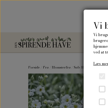
Vi 
Vi bruge
brugerop
hjemmes
ved at t
Frø
Læs mer
Vilde blomsterf
Forside
Frø
Blomsterfrø
Sølv Hønsetarm
Blomsterfrø
Frøkasser
Krydderurtefrø
Drivhusfrø
Grøntsagsfrø