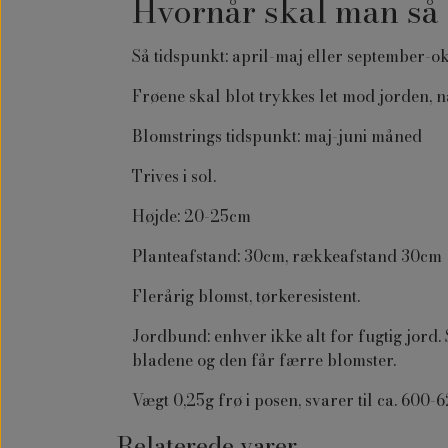
Hvornår skal man så 
Så tidspunkt: april-maj eller september-o
Frøene skal blot trykkes let mod jorden, nå
Blomstrings tidspunkt: maj-juni måned
Trives i sol.
Højde: 20-25cm
Planteafstand: 30cm, rækkeafstand 30cm
Flerårig blomst, tørkeresistent.
Jordbund: enhver ikke alt for fugtig jord
bladene og den får færre blomster.
Vægt 0,25g frø i posen, svarer til ca. 600-6
Relaterede varer