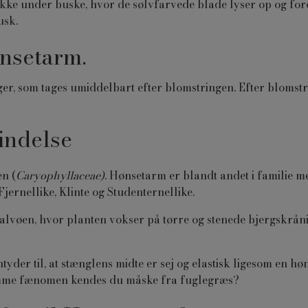
ke under buske, hvor de sølvfarvede blade lyser op og for
usk.
nsetarm.
er, som tages umiddelbart efter blomstringen. Efter blomst
indelse
en (
Caryophyllaceae)
. Hønsetarm er blandt andet i familie 
jernellike, Klinte og Studenternellike.
vøen, hvor planten vokser på tørre og stenede bjergskråni
yder til, at stænglens
midte
er sej og elastisk ligesom en 
samme fænomen kendes du måske fra fuglegræs?