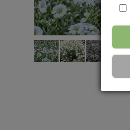
Urtete
Frø til grønt tag
Frø til børn og b
Gavekort
N