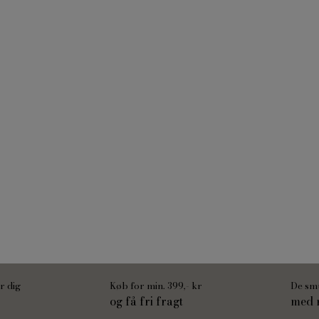
r dig
Køb for min. 399,- kr
De sm
og få fri fragt
med m