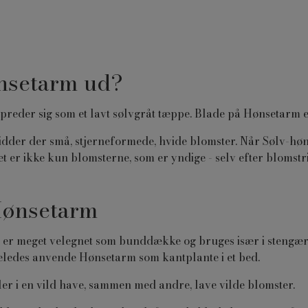
nsetarm ud?
spreder sig som et lavt sølvgråt tæppe. Blade på Hønsetarm er
 sidder der små, stjerneformede, hvide blomster. Når Sølv-hø
et er ikke kun blomsterne, som er yndige - selv efter blomst
Hønsetarm
 er meget velegnet som bunddække og bruges især i stengærd
geledes anvende Hønsetarm som kantplante i et bed.
ler i en vild have, sammen med andre, lave vilde blomster.