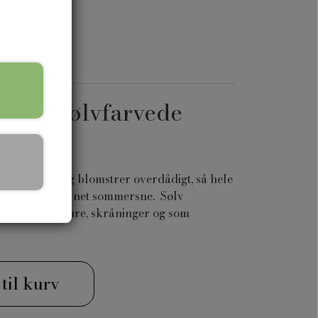
med sølvfarvede
iltede blade og blomstrer overdådigt, så hele
 også under navnet sommersne. Sølv
l stenbede, mure, skråninger og som
 til kurv