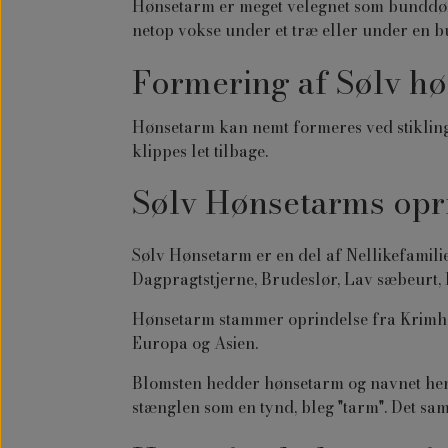
Hønsetarm er meget velegnet som bunddøk
netop vokse under et træ eller under en b
Formering af Sølv hø
Hønsetarm kan nemt formeres ved stikling
klippes let tilbage.
Sølv Hønsetarms opr
Sølv Hønsetarm er en del af Nellikefamili
Dagpragtstjerne, Brudeslør, Lav sæbeurt, F
Hønsetarm stammer oprindelse fra Krimhal
Europa og Asien.
Blomsten hedder hønsetarm og navnet hent
stænglen som en tynd, bleg "tarm". Det 