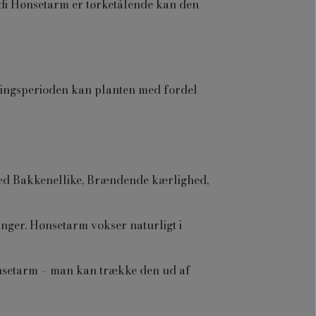
di Hønsetarm er tørketålende kan den
ringsperioden kan planten med fordel
med Bakkenellike, Brændende kærlighed,
nger. Hønsetarm vokser naturligt i
hønsetarm – man kan trække den ud af