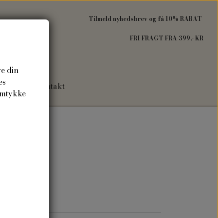
Tilmeld nyhedsbrev og få 10% RABAT
FRI FRAGT FRA 399,- KR
re din
es
Om mig
Kontakt
amtykke
gave