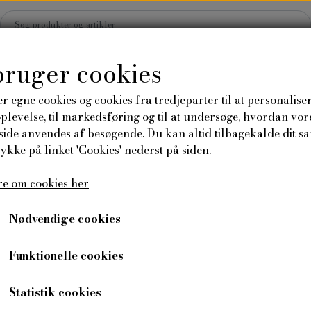
bruger cookies
r egne cookies og cookies fra tredjeparter til at personalise
levelse, til markedsføring og til at undersøge, hvordan vor
Hjem
Shop
Blog
ide anvendes af besøgende. Du kan altid tilbagekalde dit s
rykke på linket 'Cookies' nederst på siden.
Plakater og kort
Tilbehør
Send en 
e om cookies her
rø
Anledningskort
Plakater
Nødvendige cookies
Sølv Hønsetarm
Funktionelle cookies
24,00 kr
Varenummer: 3701
Statistik cookies